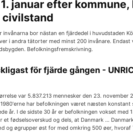
 1. januar efter kommune,
 civilstand
er invånarna bor nästan en fjärdedel i huvudstaden
lever i andra tätorter med minst 200 invånare. Endast
dsbygden. Befolknings­fremskriv­ning.
ckligast för fjärde gången - UNRI
ørrelse var 5.837.213 mennesker den 23. november 2
i 1980'erne har befolkningen været næsten konstant 
ede år. I de sidste 30 år er befolkningen vokset med 
har et fødselsoverskud og dels, at Danmark … Danmark
and og øgrupper øst for med omkring 500 øer, hvoraf