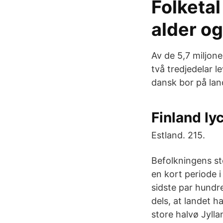
Folketal
alder og
Av de 5,7 miljon
två tredjedelar 
dansk bor på lan
Finland ly
Estland. 215.
Befolkningens st
en kort periode 
sidste par hundr
dels, at landet 
store halvø Jyll