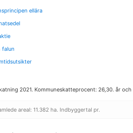
sprincipen ellära
matsedel
aktie
 falun
mtidsutsikter
skatning 2021. Kommuneskatteprocent: 26,30. år och
lede areal: 11.382 ha. Indbyggertal pr.