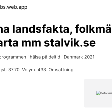
sbs.web.app
na landsfakta, folkm
arta mm stalvik.se
rogrammen i hälsa på deltid i Danmark 2021
gst. 37.70. Volym. 433. Omsättning.