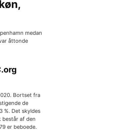
 køn,
 Köpenhamn medan
 var åttonde
C.org
020. Bortset fra
stigende de
13 %. Det skyldes
 består af den
 79 er beboede.