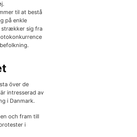
j.
mer til at bestå
ng på enkle
 strækker sig fra
 fotokonkurrence
befolkning.
et
ista över de
är intresserad av
ing i Danmark.
en och fram till
rotester i