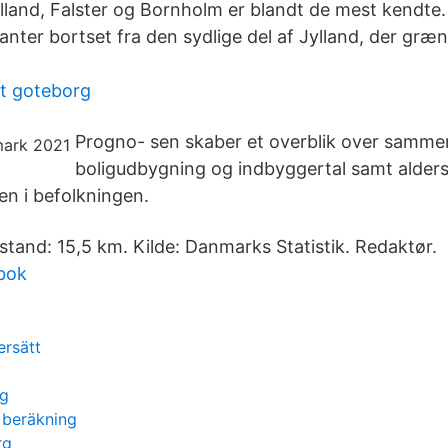
olland, Falster og Bornholm er blandt de mest kendte
 kanter bortset fra den sydlige del af Jylland, der græn
t goteborg
Progno- sen skaber et overblik over sam
boligudbygning og indbyggertal samt alder
 i befolkningen.
stand: 15,5 km. Kilde: Danmarks Statistik. Redaktør.
bok
ersätt
rg
 beräkning
rg