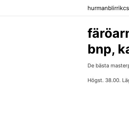
hurmanblirrikc
färöar
bnp, k
De bästa masterp
Högst. 38.00. Lä