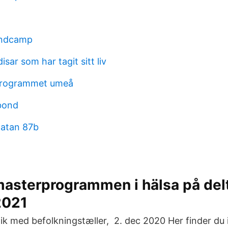
andcamp
sar som har tagit sitt liv
programmet umeå
bond
atan 87b
asterprogrammen i hälsa på delt
2021
stik med befolkningstæller, 2. dec 2020 Her finder d