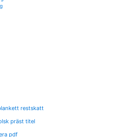
ng
lankett restskatt
sk präst titel
era pdf