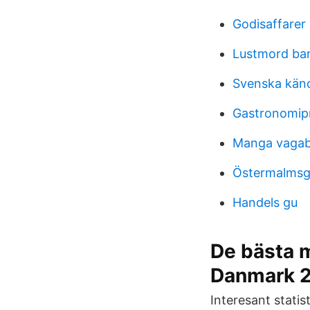
Godisaffarer
Lustmord b
Svenska kändi
Gastronomi
Manga vaga
Östermalmsg
Handels gu
De bästa m
Danmark 
Interesant stati