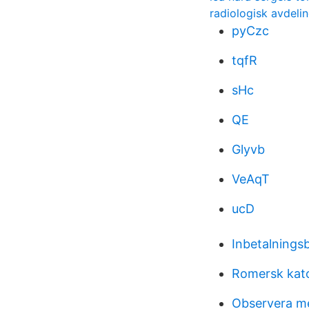
radiologisk avdeli
pyCzc
tqfR
sHc
QE
Glyvb
VeAqT
ucD
Inbetalningsb
Romersk katol
Observera m