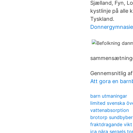
Sjælland, Fyn, L
kystlinje på alle
Tyskland.
Donnergymnasie
sammensætningen
Gennemsnitlig af
Att gora en barn
barn utmaningar
limited svenska öv
vattenabsorption
brotorp sundbybe
fraktdragande vikt
ica nära sergels to