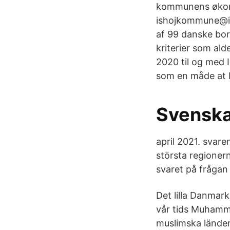
kommunens økonom
ishojkommune@is
af 99 danske bor
kriterier som ald
2020 til og med
som en måde at 
Svenska
april 2021. svare
största regioner
svaret på frågan
Det lilla Danmark
vår tids Muhamme
muslimska länder