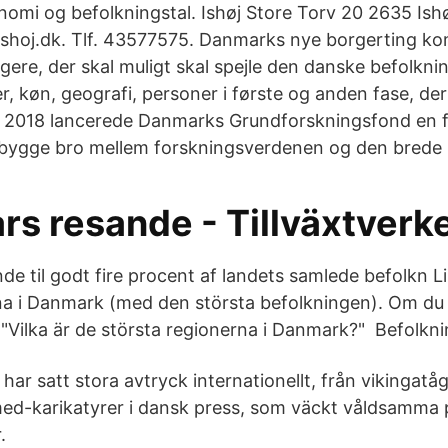
i og befolkningstal. Ishøj Store Torv 20 2635 Ishø
hoj.dk. Tlf. 43577575. Danmarks nye borgerting kom
gere, der skal muligt skal spejle den danske befolkni
er, køn, geografi, personer i første og anden fase, der
 I 2018 lancerede Danmarks Grundforskningsfond en
bygge bro mellem forskningsverdenen og den brede 
rs resande - Tillväxtverk
nde til godt fire procent af landets samlede befolkn L
na i Danmark (med den största befolkningen). Om du 
 "Vilka är de största regionerna i Danmark?" Befolkn
 har satt stora avtryck internationellt, från vikingatåg
d-karikatyrer i dansk press, som väckt våldsamma p
.