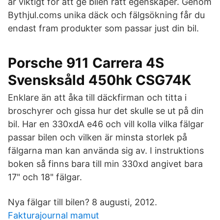
är viktigt för att ge bilen rätt egenskaper. Genom
Bythjul.coms unika däck och fälgsökning får du
endast fram produkter som passar just din bil.
Porsche 911 Carrera 4S
Svensksåld 450hk CSG74K
Enklare än att åka till däckfirman och titta i
broschyrer och gissa hur det skulle se ut på din
bil. Har en 330xdA e46 och vill kolla vilka fälgar
passar bilen och vilken är minsta storlek på
fälgarna man kan använda sig av. I instruktions
boken så finns bara till min 330xd angivet bara
17" och 18" fälgar.
Nya fälgar till bilen? 8 augusti, 2012.
Fakturajournal mamut