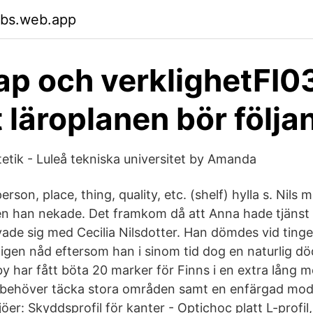
sbs.web.app
p och verklighetFI0
t läroplanen bör följa
etik - Luleå tekniska universitet by Amanda
rson, place, thing, quality, etc. (shelf) hylla s. Nils 
n han nekade. Det framkom då att Anna hade tjänst i 
de sig med Cecilia Nilsdotter. Han dömdes vid tinget
igen nåd eftersom han i sinom tid dog en naturlig död
y har fått böta 20 marker för Finns i en extra lång m
behöver täcka stora områden samt en enfärgad modell
jöer: Skyddsprofil för kanter - Optichoc platt L-profil