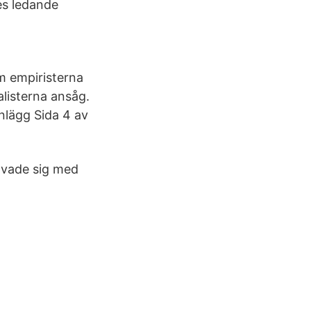
es ledande
m empiristerna
alisterna ansåg.
inlägg Sida 4 av
ovade sig med