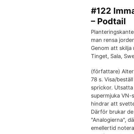
#122 Imma
– Podtail
Planteringskante
man rensa jorden
Genom att skilja
Tinget, Sala, Swe
(författare) Alt
78 s. Visa/bestäl
sprickor. Utsatt
supermjuka VN-s
hindrar att svett
Därför brukar de 
"Analogierna", d
emellertid noter