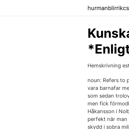
hurmanblirrikc
Kunska
*Enlig
Hemskrivning est
noun: Refers to pe
vara barnafar me
som sedan trolova
men fick förmodl
Håkansson i Nolb
perfekt när man 
skydd i sobra mil