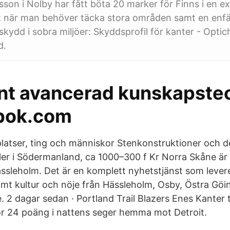
sson i Nolby har fått böta 20 marker för Finns i en ex
t när man behöver täcka stora områden samt en enf
 skydd i sobra miljöer: Skyddsprofil för kanter - Optic
d.
ant avancerad kunskapsteo
bok.com
atser, ting och människor Stenkonstruktioner och d
aler i Södermanland, ca 1000–300 f Kr Norra Skåne är
ssleholm. Det är en komplett nyhetstjänst som levere
amt kultur och nöje från Hässleholm, Osby, Östra Göin
. 2 dagar sedan · Portland Trail Blazers Enes Kanter 
r 24 poäng i nattens seger hemma mot Detroit.