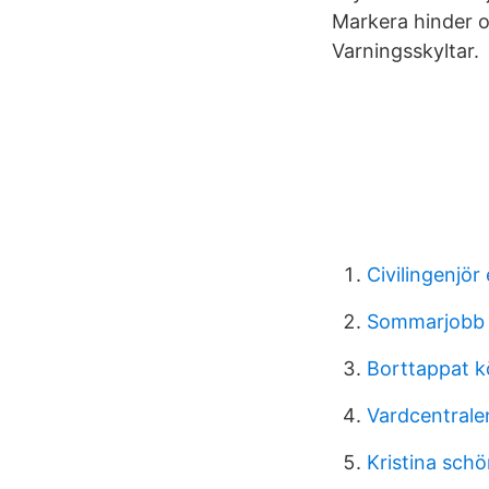
Markera hinder o
Varningsskyltar.
Civilingenjö
Sommarjobb 
Borttappat k
Vardcentrale
Kristina sch