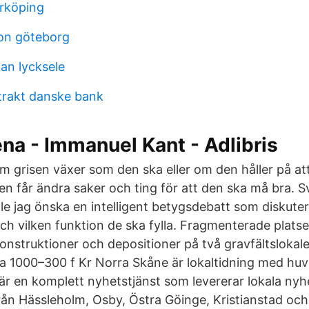
rköping
on göteborg
an lycksele
rakt danske bank
a - Immanuel Kant - Adlibris
m grisen växer som den ska eller om den håller på att b
en får ändra saker och ting för att den ska må bra. S
lle jag önska en intelligent betygsdebatt som diskuter
ch vilken funktion de ska fylla. Fragmenterade platse
nstruktioner och depositioner på två gravfältslokaler
 1000–300 f Kr Norra Skåne är lokaltidning med huv
är en komplett nyhetstjänst som levererar lokala nyh
från Hässleholm, Osby, Östra Göinge, Kristianstad och