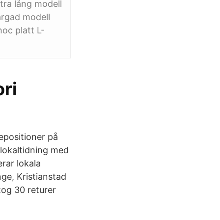
tra lång modell
ärgad modell
hoc platt L-
ri
epositioner på
 lokaltidning med
rar lokala
ge, Kristianstad
tog 30 returer