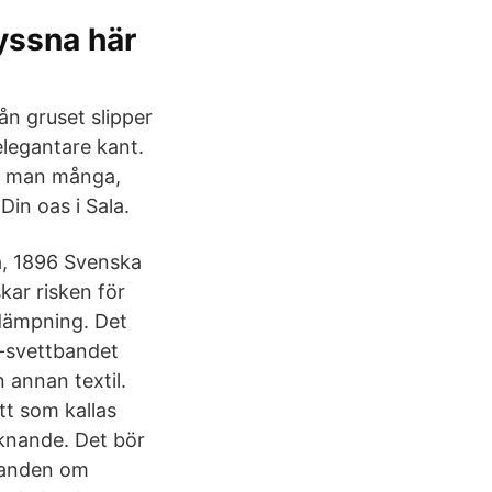
yssna här
ån gruset slipper
elegantare kant.
er man många,
Din oas i Sala.
a, 1896 Svenska
skar risken för
 dämpning. Det
-svettbandet
 annan textil.
tt som kallas
iknande. Det bör
äganden om