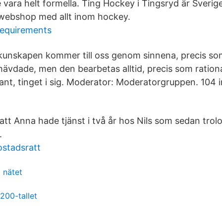
ara helt formella. Ting Hockey i Tingsryd är Sverig
 webshop med allt inom hockey.
requirements
kunskapen kommer till oss genom sinnena, precis so
hävdade, men den bearbetas alltid, precis som ration
ant, tinget i sig. Moderator: Moderatorgruppen. 104 
tt Anna hade tjänst i två år hos Nils som sedan trol
.
stadsratt
 nätet
1200-tallet