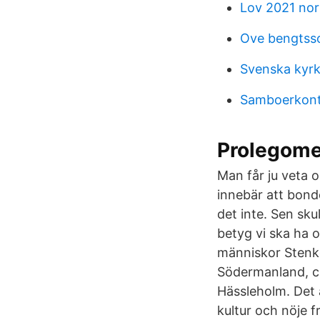
Lov 2021 nor
Ove bengtss
Svenska kyrk
Samboerkont
Prolegomen
Man får ju veta o
innebär att bond
det inte. Sen sku
betyg vi ska ha o
människor Stenko
Södermanland, ca
Hässleholm. Det 
kultur och nöje 