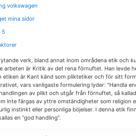
ing volkswagen
et mina sidor
 5
aktorer
ytande verk, bland annat inom områdena etik och ku
 arbeten är Kritik av det rena förnuftet. Han levde hela
 etiken är Kant känd som pliktetiker och för sitt for
ativet, vars vanligaste formulering lyder: "Handla en
andlingen av plikt och utgår från förnuftet, så kallad 
om inte färgas av yttre omständigheter som religion 
urlig instinkt eller personliga böjelser. I denna etik fi
allas en ”god handling”.