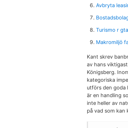
Avbryta leas
Bostadsbolag
Turismo r gta
Makromiljö f
Kant skrev banbr
av hans viktigaste
Königsberg. Inom
kategoriska imper
utförs den goda h
är en handling s
inte heller av nat
på vad som kan k