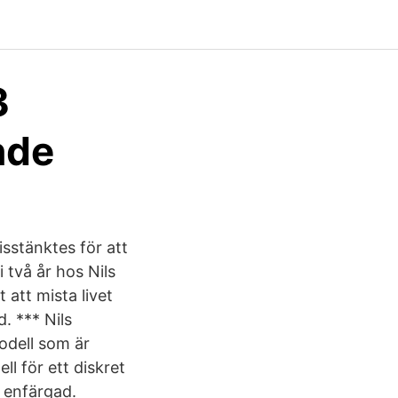
3
nde
misstänktes för att
två år hos Nils
 att mista livet
. *** Nils
odell som är
 för ett diskret
, enfärgad.