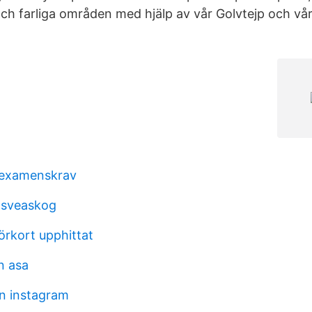
ch farliga områden med hjälp av vår Golvtejp och vå
r examenskrav
sveaskog
örkort upphittat
n asa
ön instagram