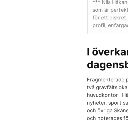
*** Nils Håkan
som är perfek
för ett diskret
profil, enfärga
I överk
dagens
Fragmenterade pl
två gravfältslok
huvudkontor i Hä
nyheter, sport s
och övriga Skåne
och noterades fö