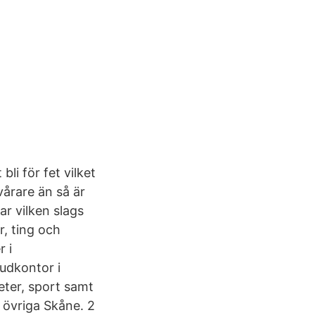
li för fet vilket
vårare än så är
ar vilken slags
r, ting och
 i
udkontor i
eter, sport samt
 övriga Skåne. 2