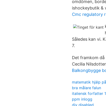
omdömen, borde v
ishockeybutik &
Cmc regulatory 
Således kan vi. K
7.
Det framkom då a
Cecilia Nilsdotter
Balkongbygge bo
matematik hjälp på
bra målare falun
italiensk forfatter 
ppm inlogg
div disabled