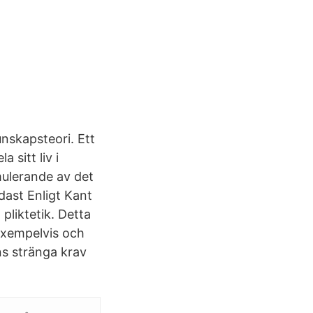
nskapsteori. Ett
 sitt liv i
mulerande av det
dast Enligt Kant
pliktetik. Detta
exempelvis och
nns stränga krav