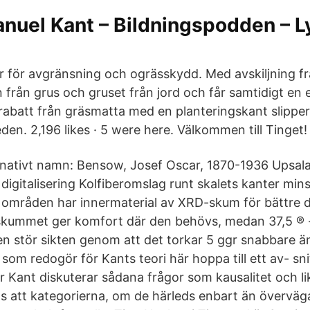
nuel Kant – Bildningspodden – L
r för avgränsning och ogrässkydd. Med avskiljning fr
 från grus och gruset från jord och får samtidigt en 
 rabatt från gräsmatta med en planteringskant slipp
den. 2,196 likes · 5 were here. Välkommen till Tinget! 
ernativt namn: Bensow, Josef Oscar, 1870-1936 Upsal
l digitalisering Kolfiberomslag runt skalets kanter min
a områden har innermaterial av XRD-skum för bättre
kummet ger komfort där den behövs, medan 37,5 ® 
en stör sikten genom att det torkar 5 ggr snabbare än
som redogör för Kants teori här hoppa till ett av- sni
är Kant diskuterar sådana frågor som kausalitet och l
as att kategorierna, om de härleds enbart än överv