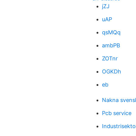
jZJ
uAP
qsMQq
ambPB
ZOTnr
OGKDh
eb
Nakna svensk
Pcb service
Industrisekto