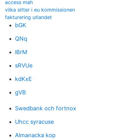
access mah
vilka sitter i eu kommissionen
fakturering utlandet
bGK
QNq
lBrM
sRVUe
kdKxE
gVB
Swedbank och fortnox
Uhcc syracuse
Almanacka kop