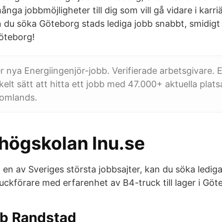
många jobbmöjligheter till dig som vill gå vidare i karr
n du söka Göteborg stads lediga jobb snabbt, smidigt
öteborg!
r nya Energiingenjör-jobb. Verifierade arbetsgivare. Et
elt sätt att hitta ett jobb med 47.000+ aktuella plat
tomlands.
shögskolan lnu.se
en av Sveriges största jobbsajter, kan du söka ledig
uckförare med erfarenhet av B4-truck till lager i Göt
bb Randstad