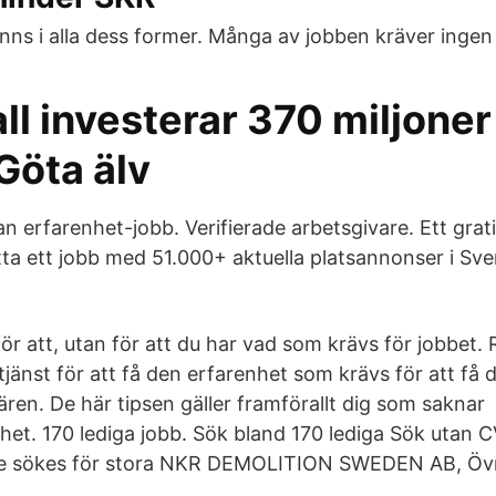
nns i alla dess former. Många av jobben kräver ingen
ll investerar 370 miljoner
Göta älv
n erfarenhet-jobb. Verifierade arbetsgivare. Ett grat
itta ett jobb med 51.000+ aktuella platsannonser i Sv
ör att, utan för att du har vad som krävs för jobbet. R
tjänst för att få den erfarenhet som krävs för att få 
iären. De här tipsen gäller framförallt dig som saknar
nhet. 170 lediga jobb. Sök bland 170 lediga Sök utan 
re sökes för stora NKR DEMOLITION SWEDEN AB, Övr