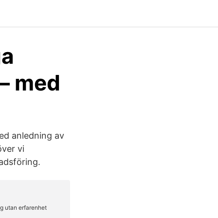
ga
i – med
Med anledning av
ver vi
adsföring.