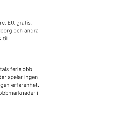
e. Ett gratis,
teborg och andra
till
als feriejobb
er spelar ingen
ngen erfarenhet.
jobbmarknader i