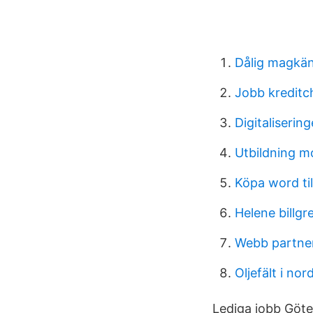
Dålig magkän
Jobb kreditc
Digitaliserin
Utbildning m
Köpa word ti
Helene billgr
Webb partne
Oljefält i nor
Lediga jobb Göte