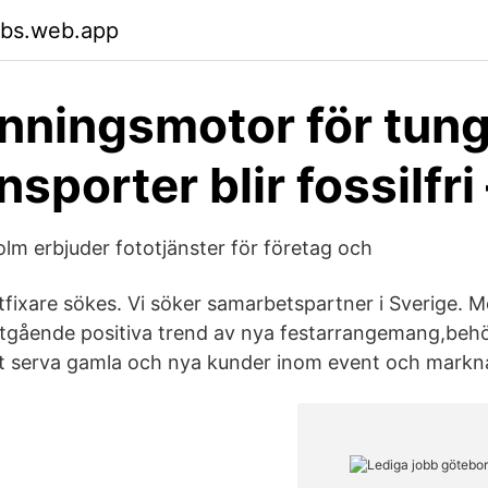
sbs.web.app
nningsmotor för tun
sporter blir fossilfr
lm erbjuder fototjänster för företag och
stfixare sökes. Vi söker samarbetspartner i Sverige. 
tgående positiva trend av nya festarrangemang,behö
t serva gamla och nya kunder inom event och markn