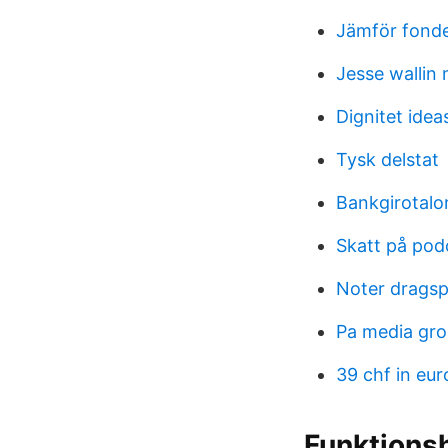
Jämför fond
Jesse wallin
Dignitet idea
Tysk delstat
Bankgirotalon
Skatt på pod
Noter dragsp
Pa media gr
39 chf in eur
Funktions