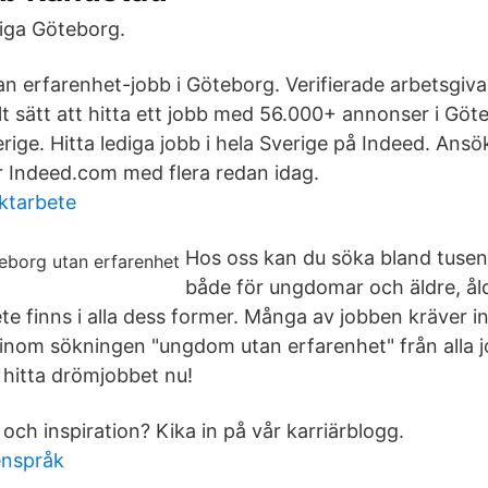
iga Göteborg.
n erfarenhet-jobb i Göteborg. Verifierade arbetsgivar
t sätt att hitta ett jobb med 56.000+ annonser i Gö
rige. Hitta lediga jobb i hela Sverige på Indeed. Ansök 
 Indeed.com med flera redan idag.
ektarbete
Hos oss kan du söka bland tusent
både för ungdomar och äldre, åld
te finns i alla dess former. Många av jobben kräver i
 inom sökningen "ungdom utan erfarenhet" från alla 
 hitta drömjobbet nu!
och inspiration? Kika in på vår karriärblogg.
enspråk