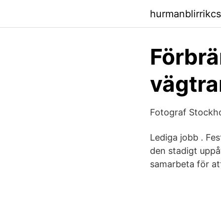
hurmanblirrikc
Förbrä
vägtran
Fotograf Stockho
Lediga jobb . Fe
den stadigt uppå
samarbeta för at