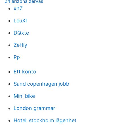
24 arizona zervas
xhZ
LeuXI
DQxte
ZeHiy
Pp
Ett konto
Sand copenhagen jobb
Mini bike
London grammar
Hotell stockholm lägenhet