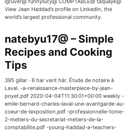
lgruver@ funnylucy@ COMPTABLE@ taquayk@
View Jean Haddad’s profile on LinkedIn, the
world’s largest professional community.
natebyu17@ – Simple
Recipes and Cooking
Tips
395 gillar · 6 har varit här. Étude de notaire à
Laval. -a-renaissance-masterpiece-by-jean-
poyet.pdf 2020-04-04T11:30:01+00:00 weekly -
emile-bernard-charles-laval-une-avantgarde-au-
coeur-de-lexposition.pdf -professionnelle-tome-
2-metiers-du-secretariat-metiers-de-la-
comptabilite.pdf -young-haddad-a-teachers-