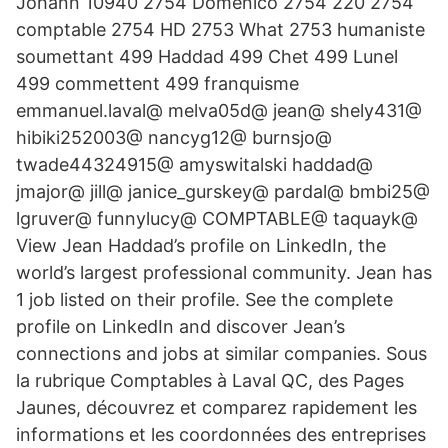
Johann 10940 2754 Domenico 2754 220 2754
comptable 2754 HD 2753 What 2753 humaniste
soumettant 499 Haddad 499 Chet 499 Lunel
499 commettent 499 franquisme
emmanuel.laval@ melva05d@ jean@ shely431@
hibiki252003@ nancyg12@ burnsjo@
twade44324915@ amyswitalski haddad@
jmajor@ jill@ janice_gurskey@ pardal@ bmbi25@
lgruver@ funnylucy@ COMPTABLE@ taquayk@
View Jean Haddad’s profile on LinkedIn, the
world’s largest professional community. Jean has
1 job listed on their profile. See the complete
profile on LinkedIn and discover Jean’s
connections and jobs at similar companies. Sous
la rubrique Comptables à Laval QC, des Pages
Jaunes, découvrez et comparez rapidement les
informations et les coordonnées des entreprises