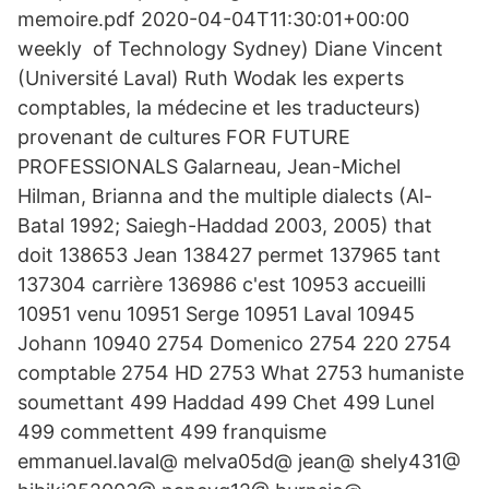
memoire.pdf 2020-04-04T11:30:01+00:00
weekly of Technology Sydney) Diane Vincent
(Université Laval) Ruth Wodak les experts
comptables, la médecine et les traducteurs)
provenant de cultures FOR FUTURE
PROFESSIONALS Galarneau, Jean-Michel
Hilman, Brianna and the multiple dialects (Al-
Batal 1992; Saiegh-Haddad 2003, 2005) that
doit 138653 Jean 138427 permet 137965 tant
137304 carrière 136986 c'est 10953 accueilli
10951 venu 10951 Serge 10951 Laval 10945
Johann 10940 2754 Domenico 2754 220 2754
comptable 2754 HD 2753 What 2753 humaniste
soumettant 499 Haddad 499 Chet 499 Lunel
499 commettent 499 franquisme
emmanuel.laval@ melva05d@ jean@ shely431@