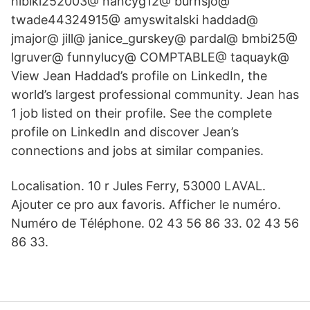
hibiki252003@ nancyg12@ burnsjo@
twade44324915@ amyswitalski haddad@
jmajor@ jill@ janice_gurskey@ pardal@ bmbi25@
lgruver@ funnylucy@ COMPTABLE@ taquayk@
View Jean Haddad’s profile on LinkedIn, the
world’s largest professional community. Jean has
1 job listed on their profile. See the complete
profile on LinkedIn and discover Jean’s
connections and jobs at similar companies.
Localisation. 10 r Jules Ferry, 53000 LAVAL.
Ajouter ce pro aux favoris. Afficher le numéro.
Numéro de Téléphone. 02 43 56 86 33. 02 43 56
86 33.